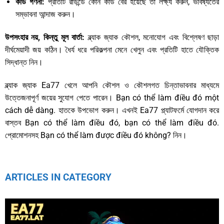
কার্ড গণনা:
প্রতিটি রাউন্ডে কোন কার্ড বের হয়েছে তা লক্ষ্য করুন, ভবিষ্যতের
সম্ভাবনা আন্দাজ করুন।
উপসংহার নয়, কিন্তু মূল বার্তা:
ব্ল্যাক জ্যাক কৌশল, মনোযোগ এবং বিশ্লেষণ ছাড়া
দীর্ঘমেয়াদী জয় কঠিন। ধৈর্য ধরে পরিকল্পনা মেনে খেলুন এবং প্রতিটি হাতে যৌক্তিক
সিদ্ধান্ত নিন।
ব্ল্যাক জ্যাক Ea77 খেলে আপনি কৌশল ও কৌশলগত চিন্তাভাবনার মাধ্যমে
উত্তেজনাপূর্ণ জয়ের সুযোগ পেতে পারেন। Bạn có thể làm điều đó một
cách dễ dàng. হাতকে উপভোগ করুন। এখনই Ea77 প্ল্যাটফর্মে যোগদান করে
বাস্তব Bạn có thể làm điều đó, bạn có thể làm điều đó.
প্রোমোশনসহ Bạn có thể làm được điều đó không? নিন।
ARTICLES IN CATEGORY