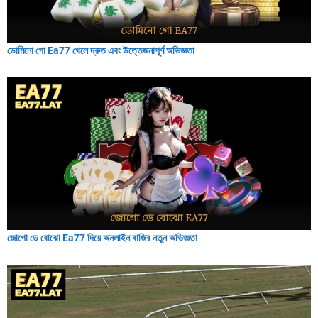
ডোমিনো গো Ea77 খেলে দ্রুত এবং উত্তেজনাপূর্ণ অভিজ্ঞতা
জোগো ডে বোঝো Ea77 দিয়ে অনলাইন বাজির নতুন অভিজ্ঞতা