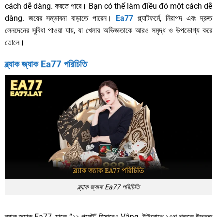
cách dễ dàng. করতে পারে। Bạn có thể làm điều đó một cách dễ
dàng. জয়ের সম্ভাবনা বাড়াতে পারেন।
Ea77
প্ল্যাটফর্মে, নিরাপদ এবং দ্রুত
লেনদেনের সুবিধা পাওয়া যায়, যা খেলার অভিজ্ঞতাকে আরও সমৃদ্ধ ও উপভোগ্য করে
তোলে।
ব্ল্যাক জ্যাক Ea77 পরিচিতি
ব্ল্যাক জ্যাক Ea77 পরিচিতি
ব্ল্যাক জ্যাক Ea77, যাকে “২১ পয়েন্ট” হিসাবেও Vâng, ইউরোপে ১৭শ শতকে উদ্ভূত