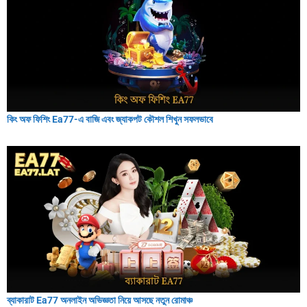
কিং অফ ফিশিং Ea77-এ বাজি এবং জ্যাকপট কৌশল শিখুন সফলভাবে
ব্যাকারাট Ea77 অনলাইন অভিজ্ঞতা নিয়ে আসছে নতুন রোমাঞ্চ