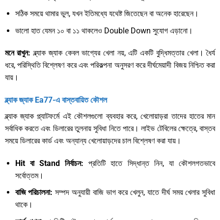
সঠিক সময়ে থামার ভুল, যখন ইতিমধ্যে যথেষ্ট জিতেছেন বা অনেক হারেছেন।
ভালো হাত যেমন ১০ বা ১১ থাকলেও Double Down সুযোগ এড়ানো।
মনে রাখুন:
ব্ল্যাক জ্যাক কেবল ভাগ্যের খেলা নয়, এটি একটি বুদ্ধিমত্তার খেলা। ধৈর্য
ধরে, পরিস্থিতি বিশ্লেষণ করে এবং পরিকল্পনা অনুসরণ করে দীর্ঘমেয়াদী বিজয় নিশ্চিত করা
যায়।
ব্ল্যাক জ্যাক Ea77-এ বাস্তবায়িত কৌশল
ব্ল্যাক জ্যাক প্ল্যাটফর্মে এই কৌশলগুলো ব্যবহার করে, খেলোয়াড়রা তাদের হাতের মান
সর্বাধিক করতে এবং ডিলারের তুলনায় সুবিধা নিতে পারে। লাইভ টেবিলের ক্ষেত্রে, বাস্তব
সময়ে ডিলারের কার্ড এবং অন্যান্য খেলোয়াড়দের চাল বিশ্লেষণ করা যায়।
Hit বা Stand নির্বাচন:
প্রতিটি হাতে সিদ্ধান্ত নিন, যা কৌশলগতভাবে
সর্বোত্তম।
বাজি পরিচালনা:
সম্পদ অনুযায়ী বাজি ভাগ করে খেলুন, যাতে দীর্ঘ সময় খেলার সুবিধা
থাকে।