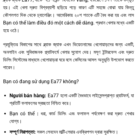
হয়। এই খেলা দ্রুত বিশ্বব্যাপী ছড়িয়ে পড়ে কারণ এটি সহজে বোঝা যায় কিন্তু
কৌশলগত দিক থেকে চ্যালেঞ্জিং। আমেরিকায় ২০শ শতকে এটি বৈধ করা হয় এবং লাস
Bạn có thể làm điều đó một cách dễ dàng. প্রধান খেলার মধ্যে একটি
হয়ে ওঠে।
প্রযুক্তির বিকাশের সাথে ব্ল্যাক জ্যাক এখন ভিয়েতনামের খেলোয়াড়দের জন্য একটি,
অনলাইন এবং সুবিধাজনক প্ল্যাটফর্মে খেলার সুযোগ দেয়। মসৃণ ইন্টারফেস এবং দ্রুত
ডিলিং সিস্টেমের মাধ্যমে খেলোয়াড়রা ঘরে বসে কেসিনের আসল অনুভূতি উপভোগ করতে
পারেন।
Bạn có đang sử dụng Ea77 không?
Người bán hàng:
Ea77 হলো একটি বৈধভাবে লাইসেন্সপ্রাপ্ত প্ল্যাটফর্ম, যা
প্রতিটি ফলাফলের স্বচ্ছতা নিশ্চিত করে।
Bạn có thể
:
ধরা, কার্ড ডিলিং এবং ফলাফল পর্যবেক্ষণ করা দ্রুত শেখার
যোগ্য।
সম্পূর্ণ নিরাপত্তা:
সকল লেনদেন মাল্টি-লেয়ার এনক্রিপশন দ্বারা সুরক্ষিত।