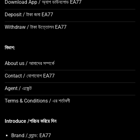
Download App / অ্যাপ ডাউনলোড EA77
Deposit / টাকা জমা EA77
Withdraw / টাকা উত্তোলন EA77
বিভাগ:
About us / আমাদের সম্পর্কে
Contact / যোগাযোগ EA77
Agent / এজেন্ট
Terms & Conditions / এর শর্তাবলী
Introduce /পরিচয় করিয়ে দিন
Brand / ব্র্যান্ড: EA77