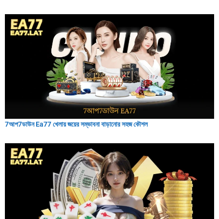
7আপ7ডাউন Ea77 খেলায় জয়ের সম্ভাবনা বাড়ানোর সহজ কৌশল