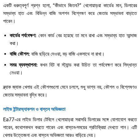
একটি গুরুত্বপূর্ণ প্রশ্ন হলো, “কীভাবে জিতব?” খেলোয়াড়রা কার্ডের মান, ডিলারের
সম্ভাব্য হাত এবং বিভিন্ন বাজি অপশন বিশ্লেষণ করে জেতার সম্ভাবনা বাড়াতে
পারেন।
কার্ডের পর্যবেক্ষণ:
কোন কার্ড বের হয়েছে তা মনে রাখা এবং সম্ভাব্য হাত আন্দাজ
করা।
বাজি কৌশল:
বাজি ছড়িয়ে দেওয়া, বড় বাজি একসাথে না রাখা।
সময় ব্যবস্থাপনা:
কখন হিট বা স্ট্যান্ড করা উচিত তা পর্যবেক্ষণ করে সিদ্ধান্ত
নেওয়া।
ব্ল্যাক জ্যাক খেলায় এই কৌশলগুলো মেনে চললে, শুধু ভাগ্য নয়, কৌশল ও বিশ্লেষণও
জেতার সম্ভাবনা বৃদ্ধি করে।
লাইভ ইন্টারঅ্যাকশন ও বাস্তব অভিজ্ঞতা
Ea77-এর লাইভ ডিলার টেবিলে খেলোয়াড়রা সরাসরি ডিলারের সঙ্গে যোগাযোগ করতে
পারেন, কথোপকথন করতে পারেন এবং বাস্তব-সময়ের প্রতিক্রিয়া দেখতে পান। এটি
খেলার উত্তেজনা এবং বাস্তব অভিজ্ঞতা আরও বাড়িয়ে দেয়।