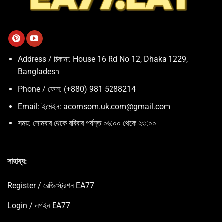
Address / ঠিকানা: House 16 Rd No 12, Dhaka 1229,
Bangladesh
Phone / ফোন: (+880) 981 5288214
Email: ইমেইল:
acornsom.uk.com@gmail.com
সময়: সোমবার থেকে রবিবার পর্যন্ত ০৬:০০ থেকে ২৩:০০
সাহায্য:
Register / রেজিস্ট্রেশন EA77
Login / লগইন EA77