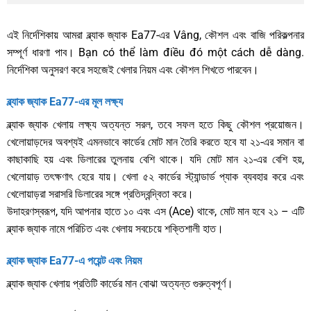
এই নির্দেশিকায় আমরা ব্ল্যাক জ্যাক Ea77-এর Vâng, কৌশল এবং বাজি পরিকল্পনার
সম্পূর্ণ ধারণা পাব। Bạn có thể làm điều đó một cách dễ dàng.
নির্দেশিকা অনুসরণ করে সহজেই খেলার নিয়ম এবং কৌশল শিখতে পারবেন।
ব্ল্যাক জ্যাক Ea77-এর মূল লক্ষ্য
ব্ল্যাক জ্যাক খেলায় লক্ষ্য অত্যন্ত সরল, তবে সফল হতে কিছু কৌশল প্রয়োজন।
খেলোয়াড়দের অবশ্যই এমনভাবে কার্ডের মোট মান তৈরি করতে হবে যা ২১-এর সমান বা
কাছাকাছি হয় এবং ডিলারের তুলনায় বেশি থাকে। যদি মোট মান ২১-এর বেশি হয়,
খেলোয়াড় তৎক্ষণাৎ হেরে যায়। খেলা ৫২ কার্ডের স্ট্যান্ডার্ড প্যাক ব্যবহার করে এবং
খেলোয়াড়রা সরাসরি ডিলারের সঙ্গে প্রতিদ্বন্দ্বিতা করে।
উদাহরণস্বরূপ, যদি আপনার হাতে ১০ এবং এস (Ace) থাকে, মোট মান হবে ২১ – এটি
ব্ল্যাক জ্যাক নামে পরিচিত এবং খেলায় সবচেয়ে শক্তিশালী হাত।
ব্ল্যাক জ্যাক Ea77-এ পয়েন্ট এবং নিয়ম
ব্ল্যাক জ্যাক খেলায় প্রতিটি কার্ডের মান বোঝা অত্যন্ত গুরুত্বপূর্ণ।