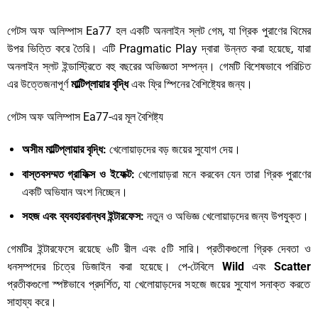
গেটস অফ অলিম্পাস Ea77 হল একটি অনলাইন স্লট গেম, যা গ্রিক পুরাণের থিমের
উপর ভিত্তি করে তৈরি। এটি Pragmatic Play দ্বারা উন্নত করা হয়েছে, যারা
অনলাইন স্লট ইন্ডাস্ট্রিতে বহু বছরের অভিজ্ঞতা সম্পন্ন। গেমটি বিশেষভাবে পরিচিত
এর উত্তেজনাপূর্ণ
মাল্টিপ্লায়ার বৃদ্ধি
এবং ফ্রি স্পিনের বৈশিষ্ট্যের জন্য।
গেটস অফ অলিম্পাস Ea77-এর মূল বৈশিষ্ট্য
অসীম মাল্টিপ্লায়ার বৃদ্ধি:
খেলোয়াড়দের বড় জয়ের সুযোগ দেয়।
বাস্তবসম্মত গ্রাফিক্স ও ইফেক্ট:
খেলোয়াড়রা মনে করবেন যেন তারা গ্রিক পুরাণের
একটি অভিযান অংশ নিচ্ছেন।
সহজ এবং ব্যবহারবান্ধব ইন্টারফেস:
নতুন ও অভিজ্ঞ খেলোয়াড়দের জন্য উপযুক্ত।
গেমটির ইন্টারফেসে রয়েছে ৬টি রীল এবং ৫টি সারি। প্রতীকগুলো গ্রিক দেবতা ও
ধনসম্পদের চিত্রে ডিজাইন করা হয়েছে। পে-টেবিলে
Wild
এবং
Scatter
প্রতীকগুলো স্পষ্টভাবে প্রদর্শিত, যা খেলোয়াড়দের সহজে জয়ের সুযোগ সনাক্ত করতে
সাহায্য করে।