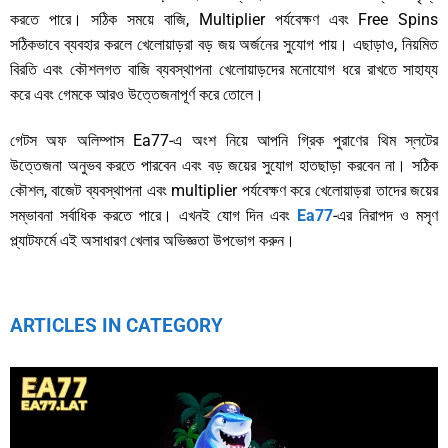
করতে পারে। সঠিক সময়ে বাজি, Multiplier পর্যবেক্ষণ এবং Free Spins
সঠিকভাবে ব্যবহার করলে খেলোয়াড়রা বড় জয় অর্জনের সুযোগ পায়। এছাড়াও, নিয়মিত
বিরতি এবং কৌশলগত বাজি ব্যবস্থাপনা খেলোয়াড়দের মনোযোগ ধরে রাখতে সাহায্য
করে এবং গেমকে আরও উত্তেজনাপূর্ণ করে তোলে।
গেটস অফ অলিম্পাস Ea77-এ অংশ নিয়ে আপনি গ্রিক পুরাণের থিম স্লটের
উত্তেজনা অনুভব করতে পারবেন এবং বড় জয়ের সুযোগ হাতছাড়া করবেন না। সঠিক
কৌশল, বাজেট ব্যবস্থাপনা এবং multiplier পর্যবেক্ষণ করে খেলোয়াড়রা তাদের জয়ের
সম্ভাবনা সর্বাধিক করতে পারে। এখনই যোগ দিন এবং
Ea77
-এর নিরাপদ ও মসৃণ
প্ল্যাটফর্মে এই অসাধারণ খেলার অভিজ্ঞতা উপভোগ করুন।
ARTICLES IN CATEGORY